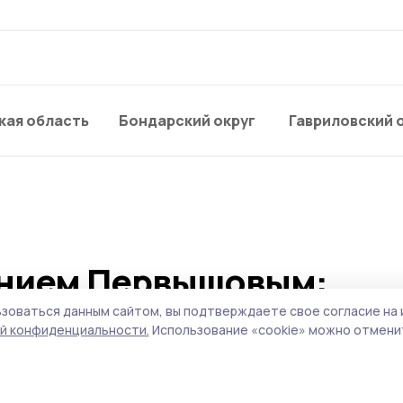
кая область
Бондарский округ
Гавриловский 
ением Первышовым:
опливном рынке, чистот
зоваться данным сайтом, вы подтверждаете свое согласие на 
й конфиденциальности.
Использование «cookie» можно отменит
оритеты образования