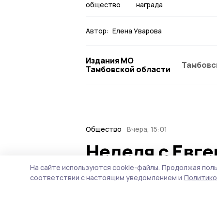
общество
награда
Автор:
Елена Уварова
Издания МО
Тамбовс
Тамбовской области
Общество
Вчера, 15:01
Неделя с Евг
ситуация на т
На сайте используются cookie-файлы.
Продолжая поль
соответствии с настоящим уведомлением и
Политико
городе и при