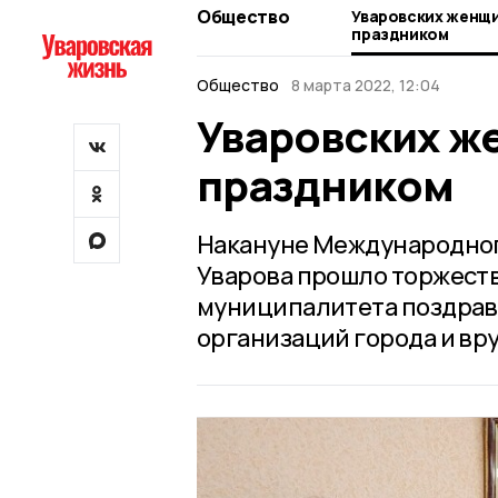
Общество
Уваровских женщи
праздником
Общество
8 марта 2022, 12:04
Уваровских ж
праздником
Накануне Международног
Уварова прошло торжест
муниципалитета поздрав
организаций города и вр