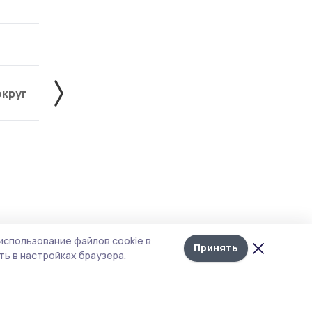
округ
Жердевский округ
Знаменский округ
Лента
10
а в
использование файлов cookie в
новостей
Принять
ь в настройках браузера.