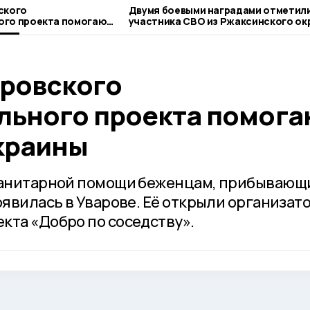
ского
Двумя боевыми наградами отметил
ого проекта помогают
участника СВО из Ржаксинского ок
ины
аровского
льного проекта помога
краины
уманитарной помощи беженцам, прибывающ
оявилась в Уварове. Её открыли организат
кта «Добро по соседству».