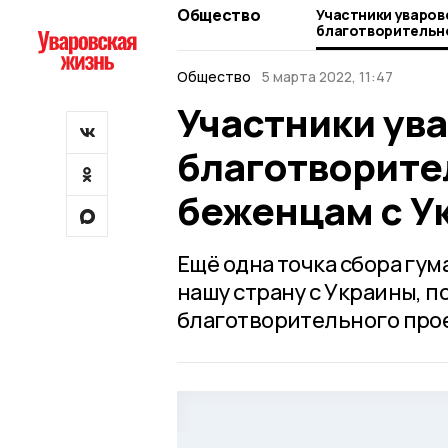
Общество
Участники уваров
благотворительн
беженцам с Укра
Общество
5 марта 2022, 11:47
Участники ув
благотворите
беженцам с У
Ещё одна точка сбора г
нашу страну с Украины, п
благотворительного прое