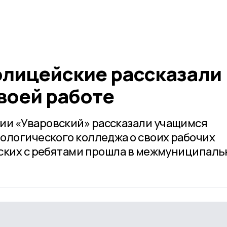
олицейские рассказали
воей работе
и «Уваровский» рассказали учащимся
ологического колледжа о своих рабочих
йских с ребятами прошла в межмуниципал