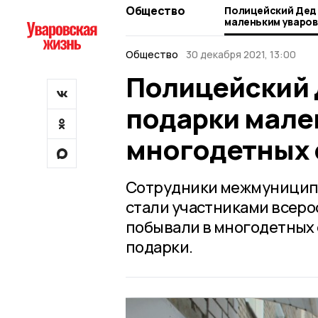
Общество
Полицейский Дед
маленьким уваров
семей
Общество
30 декабря 2021, 13:00
Полицейский 
подарки мале
многодетных 
Сотрудники межмуниципа
стали участниками всеро
побывали в многодетных
подарки.