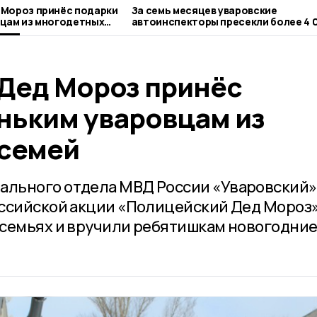
 Мороз принёс подарки
За семь месяцев уваровские
цам из многодетных
автоинспекторы пресекли более 4 
нарушений
Дед Мороз принёс
ньким уваровцам из
семей
льного отдела МВД России «Уваровский»
ссийской акции «Полицейский Дед Мороз»
 семьях и вручили ребятишкам новогодни