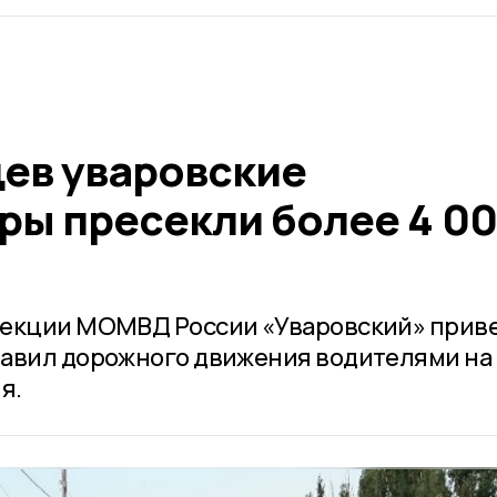
цев уваровские
ры пресекли более 4 0
пекции МОМВД России «Уваровский» прив
равил дорожного движения водителями на
я.