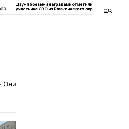
Двумя боевыми наградами отметили
«Защита д
000
участника СВО из Ржаксинского округа
«Ростелек
кибербез
поколени
. Они
е