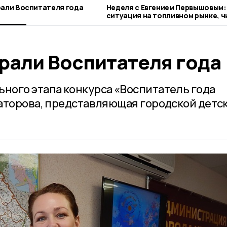
рали Воспитателя года
Неделя с Евгением Первышовым:
ситуация на топливном рынке, ч
городе и приоритеты образован
рали Воспитателя года
ного этапа конкурса «Воспитатель года
аторова, представляющая городской детс