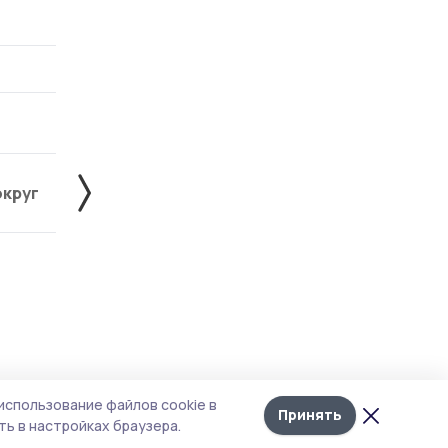
округ
Жердевский округ
Знаменский округ
Лента
10
использование файлов cookie в
новостей
Принять
ь в настройках браузера.