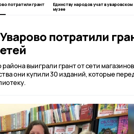
ово потратили грант
Единству народов учат в уваровском
музее
Уварово потратили гра
детей
района выиграли грант от сети магазино
ства они купили 30 изданий, которые пере
лиотеку.