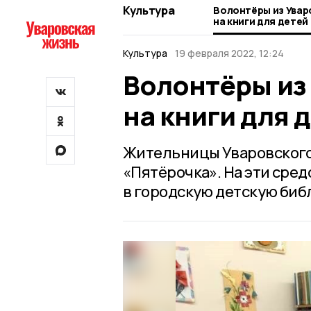
Культура
Волонтёры из Увар
на книги для детей
Культура
19 февраля 2022, 12:24
Волонтёры из 
на книги для 
Жительницы Уваровского 
«Пятёрочка». На эти сред
в городскую детскую биб