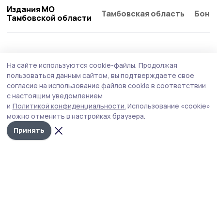
Издания МО
Тамбовская область
Бонд
Тамбовской области
АПК
21 июля , 18:13
На сайте используются cookie-файлы.
Продолжая
Уваровские аграрии ведут уборку озимой
пользоваться данным сайтом, вы подтверждаете свое
пшеницы
согласие на использование файлов cookie в соответствии
с настоящим уведомлением
Всего сельхозпроизводителям округа предстоит
и
Политикой конфиденциальности.
Использование «cookie»
собрать урожай с площади около 14 тысяч гектаров,
можно отменить в настройках браузера.
которую занимает эта культура.
Принять