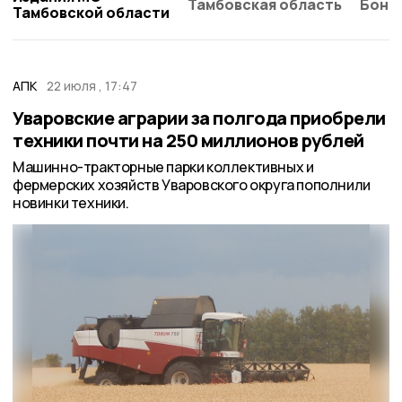
Тамбовская область
Бонд
Тамбовской области
АПК
22 июля , 17:47
Уваровские аграрии за полгода приобрели
техники почти на 250 миллионов рублей
Машинно-тракторные парки коллективных и
фермерских хозяйств Уваровского округа пополнили
новинки техники.