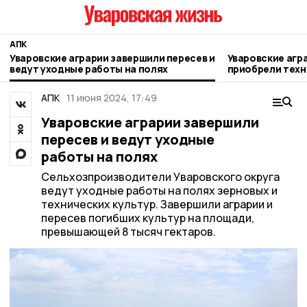
АПК
Уваровские аграрии завершили пересев и
Уваровские агр
ведут уходные работы на полях
приобрели техн
миллионов руб
АПК
11 июня 2024, 17:49
Уваровские аграрии завершили
пересев и ведут уходные
работы на полях
Сельхозпроизводители Уваровского округа
ведут уходные работы на полях зерновых и
технических культур. Завершили аграрии и
пересев погибших культур на площади,
превышающей 8 тысяч гектаров.