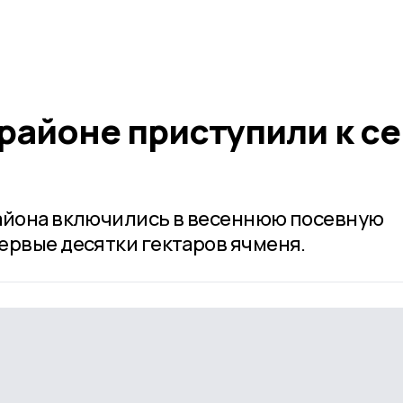
районе приступили к се
района включились в весеннюю посевную
ервые десятки гектаров ячменя.