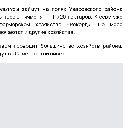
ультуры займут на полях Уваровского района
о посеют ячменя — 11720 гектаров. К севу уже
-фермерском хозяйстве «Рекорд». По мере
лючаются и другие хозяйства.
евом проводит большинство хозяйств района,
ут в «Семёновской ниве».