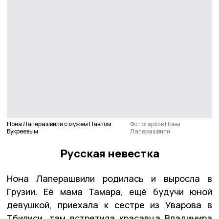
Нона Лаперашвили с мужем Павлом
Фото: архив Ноны
Букреевым
Лаперашвили
Русская невестка
Нона Лаперашвили родилась и выросла в
Грузии. Её мама Тамара, ещё будучи юной
девушкой, приехала к сестре из Уварова в
Тбилиси, там встретила красавца Владимира