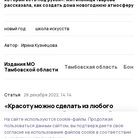
рассказала, как создать дома новогоднюю атмосферу
новый год
школа искусств
Автор:
Ирина Кузнецова
Издания МО
Тамбовская область
Бонд
Тамбовской области
Статья
28 декабря 2022, 14:14
«Красоту можно сделать из любого
материала, который есть под рукой».
На сайте используются cookie-файлы.
Продолжая
Жительница Уварова рассказала, как
пользоваться данным сайтом, вы подтверждаете свое
создать дома новогоднюю атмосферу
согласие на использование файлов cookie в соответствии