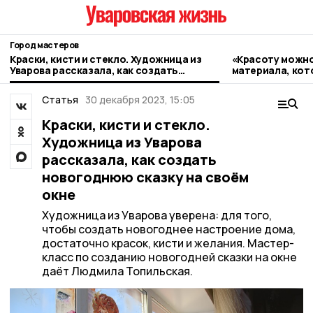
Город мастеров
Краски, кисти и стекло. Художница из
«Красоту можно
Уварова рассказала, как создать
материала, кот
новогоднюю сказку на своём окне
Жительница Ува
создать дома 
Статья
30 декабря 2023, 15:05
Краски, кисти и стекло.
Художница из Уварова
рассказала, как создать
новогоднюю сказку на своём
окне
Художница из Уварова уверена: для того,
чтобы создать новогоднее настроение дома,
достаточно красок, кисти и желания. Мастер-
класс по созданию новогодней сказки на окне
даёт Людмила Топильская.