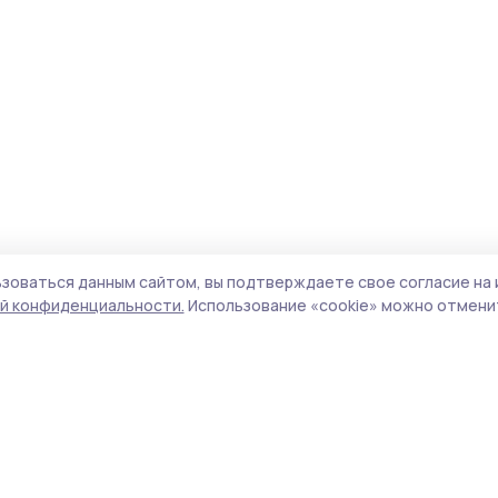
зоваться данным сайтом, вы подтверждаете свое согласие на 
й конфиденциальности.
Использование «cookie» можно отменит
Учредитель и издатель:
ООО «Издательский
Пол
дом «Тамбов»
Сай
Адрес редакции:
392000, Тамбовская обл.,
coo
г.Тамбов, ш. Моршанское, д.14а
сай
Номер телефона редакции:
8 (4752) 45-05-
испо
76
нас
Электронная почта редакции:
конф