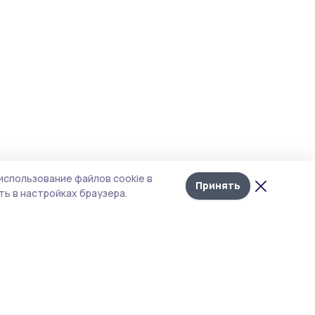
использование файлов cookie в
Принять
ь в настройках браузера.
итика конфиденциальности
т содержит сервисы, использующие
kies. Продолжая пользоваться данным
том, вы подтверждаете свое согласие на
льзование файлов cookie в соответствии с
тоящим уведомлением и Политикой
иденциальности. Использование «cookie»