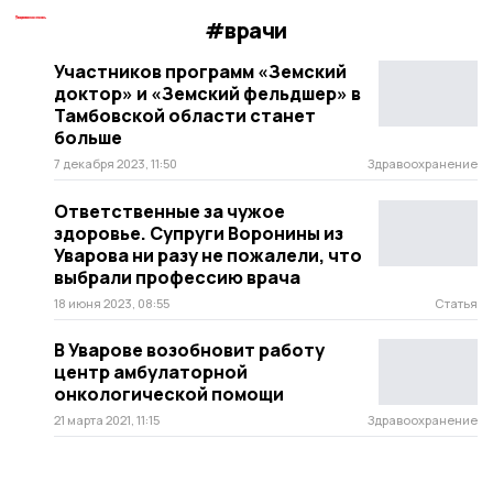
#врачи
Участников программ «Земский
доктор» и «Земский фельдшер» в
Тамбовской области станет
больше
7 декабря 2023, 11:50
Здравоохранение
Ответственные за чужое
здоровье. Супруги Воронины из
Уварова ни разу не пожалели, что
выбрали профессию врача
18 июня 2023, 08:55
Статья
В Уварове возобновит работу
центр амбулаторной
онкологической помощи
21 марта 2021, 11:15
Здравоохранение