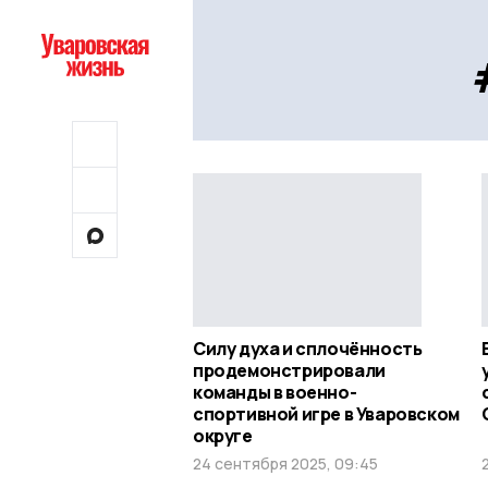
Силу духа и сплочённость
продемонстрировали
команды в военно-
спортивной игре в Уваровском
округе
24 сентября 2025, 09:45