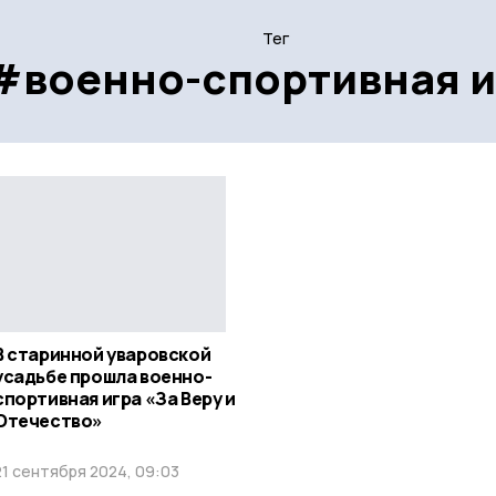
Тег
#военно-спортивная и
В старинной уваровской
усадьбе прошла военно-
спортивная игра «За Веру и
Отечество»
21 сентября 2024, 09:03