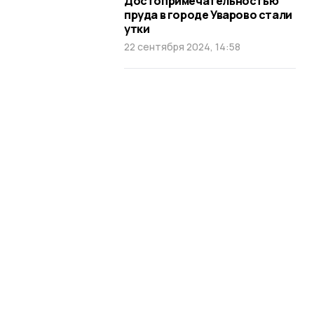
Достопримечательностью
пруда в городе Уварово стали
утки
22 сентября 2024, 14:58