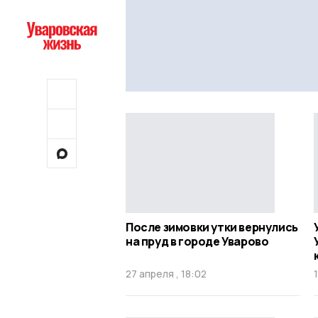
После зимовки утки вернулись
на пруд в городе Уварово
27 апреля , 18:02