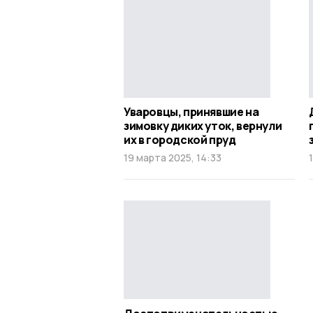
Уваровцы, принявшие на
зимовку диких уток, вернули
их в городской пруд
19 марта 2025, 14:33