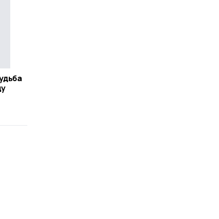
удьба
ду