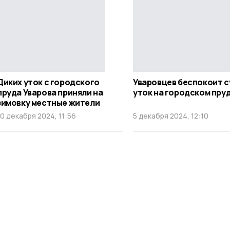
Диких уток с городского
Уваровцев беспокоит с
пруда Уварова приняли на
уток на городском пру
зимовку местные жители
10 декабря 2024, 11:56
5 декабря 2024, 12:10