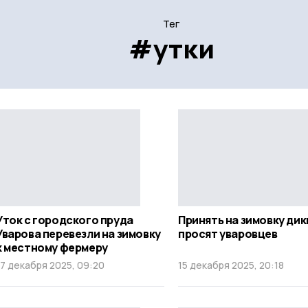
Тег
#утки
Уток с городского пруда
Принять на зимовку дик
Уварова перевезли на зимовку
просят уваровцев
к местному фермеру
17 декабря 2025, 09:20
15 декабря 2025, 20:18