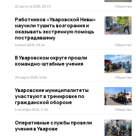
22 августа 2025, 20:33
Общество
Работников «Уваровской Нивы»
научили тушить возгорания и
оказывать экстренную помощь
пострадавшему
4 июня 2025, 08:44
Общество
В Уваровском округе прошли
командно-штабные учения
20 марта 2025, 14:54
Общество
Уваровские муниципалитеты
участвуют в тренировке по
гражданской обороне
4 октября 2024, 11:36
Общество
Оперативные службы провели
учения в Уварове