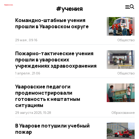
#учения
Командно-штабные учения
прошли в Уваровском округе
29 мая , 09:16
Общество
Пожарно-тактические учения
прошли в уваровских
учреждениях здравоохранения
1 апреля , 21:06
Общество
Уваровские педагоги
продемонстрировали
готовность к нештатным
ситуациям
29 августа 2025, 15:28
Образование
В Уварове потушили учебный
пожар