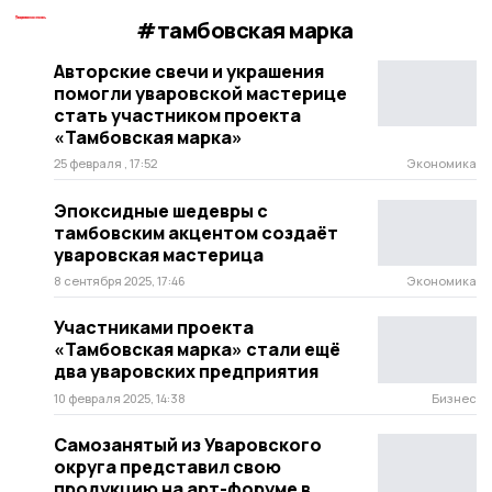
#тамбовская марка
Авторские свечи и украшения
помогли уваровской мастерице
стать участником проекта
«Тамбовская марка»
25 февраля , 17:52
Экономика
Эпоксидные шедевры с
тамбовским акцентом создаёт
уваровская мастерица
8 сентября 2025, 17:46
Экономика
Участниками проекта
«Тамбовская марка» стали ещё
два уваровских предприятия
10 февраля 2025, 14:38
Бизнес
Самозанятый из Уваровского
округа представил свою
продукцию на арт-форуме в