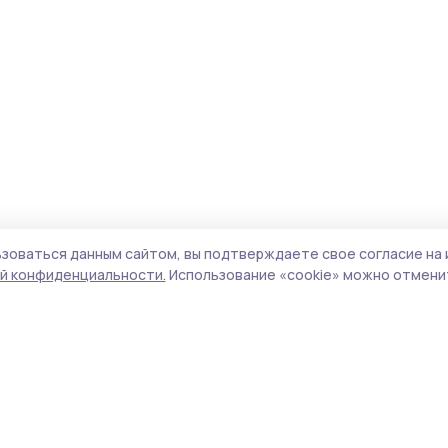
зоваться данным сайтом, вы подтверждаете свое согласие на 
й конфиденциальности.
Использование «cookie» можно отменит
Учредитель и издатель:
ООО «Издательский
Пол
дом «Тамбов»
Сай
Адрес редакции:
392000, Тамбовская обл.,
coo
г.Тамбов, ш. Моршанское, д.14а
сай
Номер телефона редакции:
8 (4752) 45-05-
испо
76
нас
Электронная почта редакции:
конф