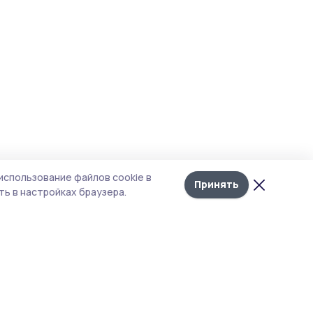
использование файлов cookie в
Принять
ь в настройках браузера.
итика конфиденциальности
т содержит сервисы, использующие
kies. Продолжая пользоваться данным
том, вы подтверждаете свое согласие на
льзование файлов cookie в соответствии с
тоящим уведомлением и Политикой
иденциальности. Использование «cookie»