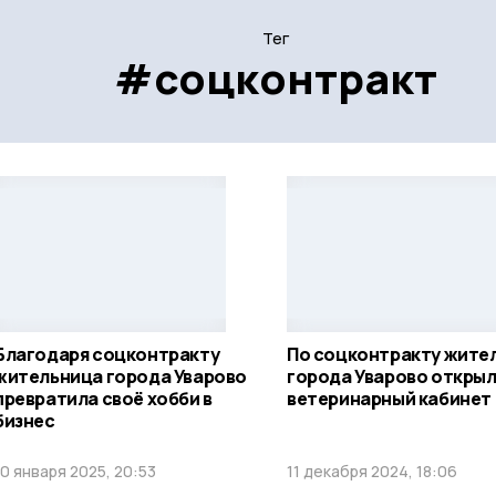
Тег
#соцконтракт
Благодаря соцконтракту
По соцконтракту жите
жительница города Уварово
города Уварово открыл
превратила своё хобби в
ветеринарный кабинет
бизнес
10 января 2025, 20:53
11 декабря 2024, 18:06