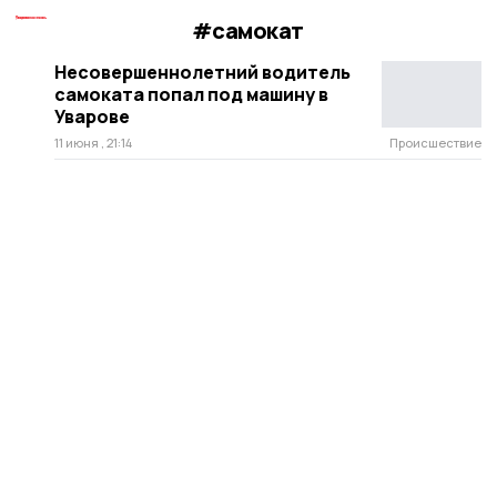
#самокат
Несовершеннолетний водитель
самоката попал под машину в
Уварове
11 июня , 21:14
Происшествие