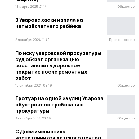
18 марта 2025, 21:14
Общество
В Уварове хаски напала на
четырёхлетнего ребёнка
2 декабря 2024, 11:49
Происшествие
По иску уваровской прокуратуры
суд обязал организацию
восстановить дорожное
покрытие после ремонтных
работ
18 октября 2024, 09:19
Общество
Тротуар на одной из улиц Уварова
обустроят по требованию
прокуратуры
3 октября 2024, 20:46
Общество
С Днём именинника
воспитанников детского центра