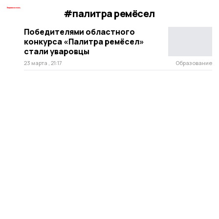
#палитра ремёсел
Победителями областного
конкурса «Палитра ремёсел»
стали уваровцы
23 марта , 21:17
Образование