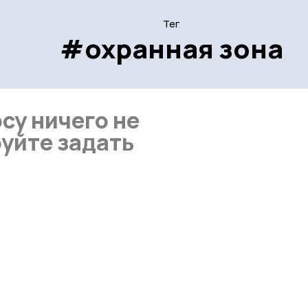
Тег
#охранная зона
су ничего не
уйте задать