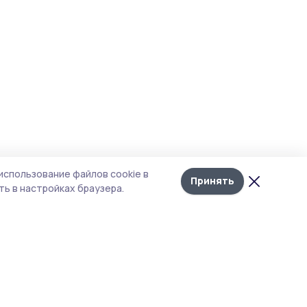
использование файлов cookie в
Принять
ь в настройках браузера.
итика конфиденциальности
т содержит сервисы, использующие
kies. Продолжая пользоваться данным
том, вы подтверждаете свое согласие на
льзование файлов cookie в соответствии с
тоящим уведомлением и Политикой
иденциальности. Использование «cookie»