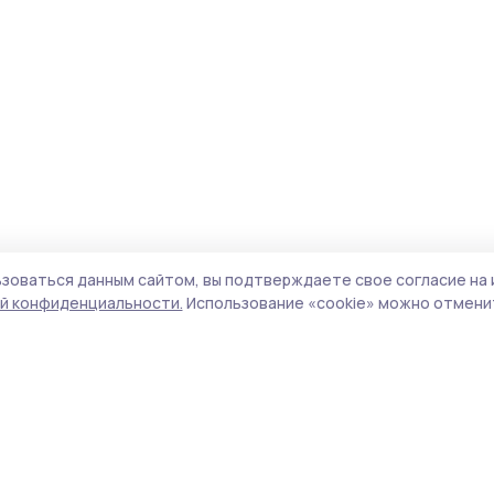
зоваться данным сайтом, вы подтверждаете свое согласие на 
й конфиденциальности.
Использование «cookie» можно отменит
Учредитель и издатель:
ООО «Издательский
Пол
дом «Тамбов»
Сай
Адрес редакции:
392000, Тамбовская обл.,
coo
г.Тамбов, ш. Моршанское, д.14а
сай
Номер телефона редакции:
8 (4752) 45-05-
испо
76
нас
Электронная почта редакции:
конф