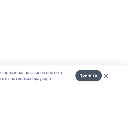
использование файлов cookie в
Принять
ь в настройках браузера.
итика конфиденциальности
т содержит сервисы, использующие
kies. Продолжая пользоваться данным
том, вы подтверждаете свое согласие на
льзование файлов cookie в соответствии с
тоящим уведомлением и Политикой
иденциальности. Использование «cookie»