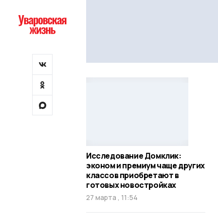
Исследование Домклик:
эконом и премиум чаще других
классов приобретают в
готовых новостройках
27 марта , 11:54