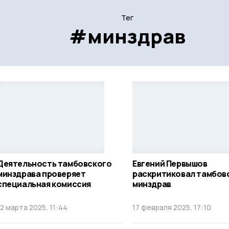
Тег
#минздрав
Деятельность тамбовского
Евгений Первышов
минздрава проверяет
раскритиковал тамбов
специальная комиссия
минздрав
12 марта 2025, 11:44
17 февраля 2025, 17:10