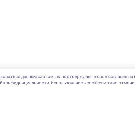
зоваться данным сайтом, вы подтверждаете свое согласие на 
й конфиденциальности.
Использование «cookie» можно отменит
Учредитель и издатель:
ООО «Издательский
Пол
дом «Тамбов»
Сай
Адрес редакции:
392000, Тамбовская обл.,
coo
г.Тамбов, ш. Моршанское, д.14а
сай
Номер телефона редакции:
8 (4752) 45-05-
испо
76
нас
Электронная почта редакции:
конф