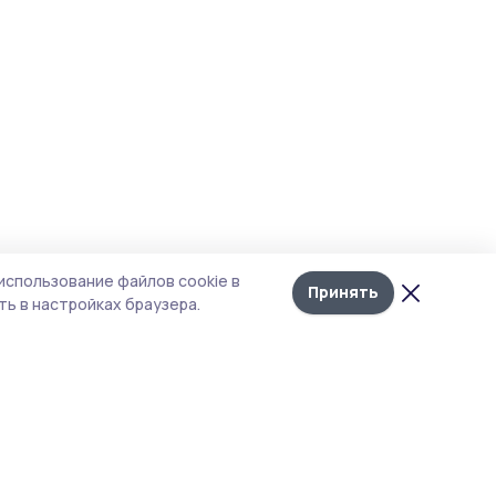
использование файлов cookie в
Принять
ь в настройках браузера.
итика конфиденциальности
т содержит сервисы, использующие
kies. Продолжая пользоваться данным
том, вы подтверждаете свое согласие на
льзование файлов cookie в соответствии с
тоящим уведомлением и Политикой
иденциальности. Использование «cookie»