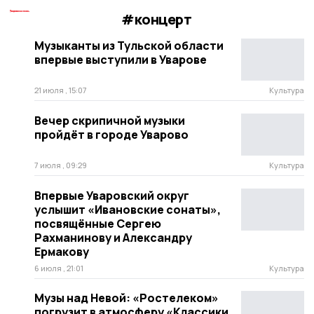
#концерт
Музыканты из Тульской области
впервые выступили в Уварове
21 июля , 15:07
Культура
Вечер скрипичной музыки
пройдёт в городе Уварово
7 июля , 09:29
Культура
Впервые Уваровский округ
услышит «Ивановские сонаты»,
посвящённые Сергею
Рахманинову и Александру
Ермакову
6 июля , 21:01
Культура
Музы над Невой: «Ростелеком»
погрузит в атмосферу «Классики