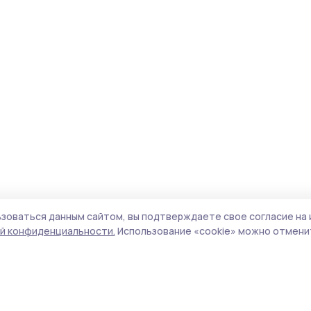
зоваться данным сайтом, вы подтверждаете свое согласие на 
й конфиденциальности.
Использование «cookie» можно отменит
Учредитель и издатель:
ООО «Издательский
Пол
дом «Тамбов»
Сай
Адрес редакции:
392000, Тамбовская обл.,
coo