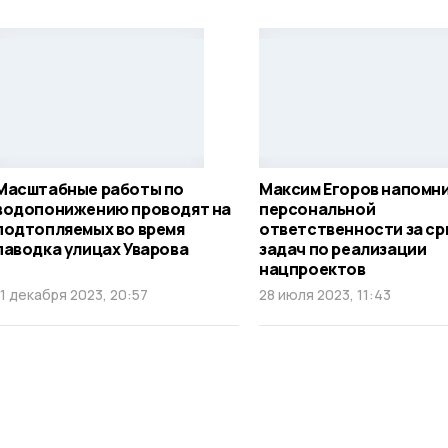
Масштабные работы по
Максим Егоров напомни
водопонижению проводят на
персональной
подтопляемых во время
ответственности за ср
паводка улицах Уварова
задач по реализации
нацпроектов
11 декабря 2023, 20:57
28 июля 2023, 11:43