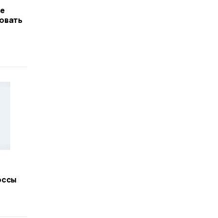
ве
овать
оссы