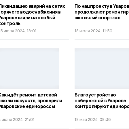
Ликвидацию аварий на сетях
По нацпроекту в Уваро
горячего водоснабжения в
продолжают ремонтир
Уварове взяли на особый
школьный спортзал
контроль
25 июля 2024, 18:01
18 июля 2024, 11:50
Как идёт ремонт детской
Благоустройство
школы искусств, проверили
набережной в Уварове
уваровские единороссы
контролируют единор
4 июня 2024, 21:01
18 мая 2024, 08:36