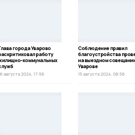
Глава города Уварово
Соблюдение правил
раскритиковал работу
благоустройства пров
жилищно-коммунальных
на выездном совещании
служб
Уварове
16 августа 2024, 17:56
15 августа 2024, 08:56