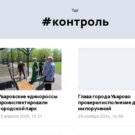
Тег
#контроль
Уваровские единороссы
Глава города Уварово
проинспектировали
проверил исполнение 
городской парк
им поручений
23 апреля 2025, 13:27
29 ноября 2024, 14:56