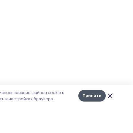
использование файлов cookie в
Принять
ь в настройках браузера.
итика конфиденциальности
т содержит сервисы, использующие
kies. Продолжая пользоваться данным