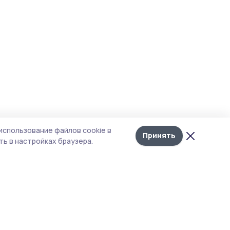
использование файлов cookie в
Принять
ь в настройках браузера.
итика конфиденциальности
т содержит сервисы, использующие
kies. Продолжая пользоваться данным
том, вы подтверждаете свое согласие на
льзование файлов cookie в соответствии с
тоящим уведомлением и Политикой
иденциальности. Использование «cookie»