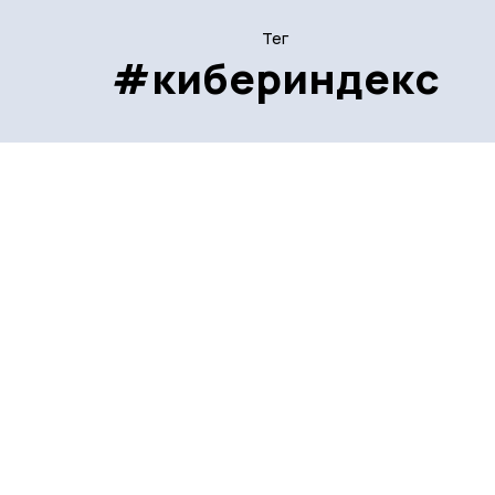
Тег
#кибериндекс