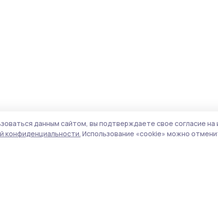
зоваться данным сайтом, вы подтверждаете свое согласие на 
й конфиденциальности.
Использование «cookie» можно отменит
Учредитель и издатель:
ООО «Издательский
Пол
дом «Тамбов»
Сай
Адрес редакции:
392000, Тамбовская обл.,
coo
г.Тамбов, ш. Моршанское, д.14а
сай
Номер телефона редакции:
8 (4752) 45-05-
испо
76
нас
Электронная почта редакции:
конф