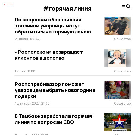
#горячая линия
По вопросам обеспечения
топливом уваровцы могут
обратиться на горячую линию
22 июля , 09:04
Общество
«Ростелеком» возвращает
клиентов в детство
1 июня , 11:00
Общество
Роспотребнадзор поможет
уваровцам выбрать новогодние
подарки
4 декабря 2023, 21:03
Общество
В Тамбове заработала горячая
линия по вопросам СВО