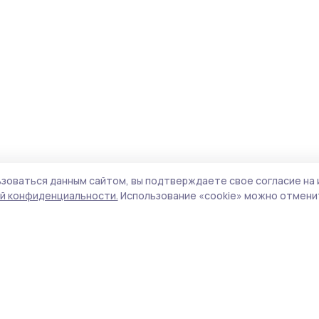
зоваться данным сайтом, вы подтверждаете свое согласие на 
й конфиденциальности.
Использование «cookie» можно отменит
Учредитель и издатель:
ООО «Издательский
Пол
дом «Тамбов»
Сай
Адрес редакции:
392000, Тамбовская обл.,
coo
г.Тамбов, ш. Моршанское, д.14а
сай
Номер телефона редакции:
8 (4752) 45-05-
испо
76
нас
Электронная почта редакции:
конф