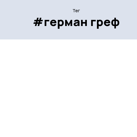
Тег
#герман греф