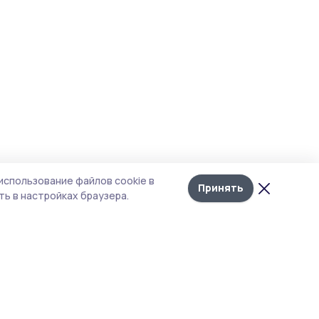
использование файлов cookie в
Принять
ь в настройках браузера.
итика конфиденциальности
т содержит сервисы, использующие
kies. Продолжая пользоваться данным
том, вы подтверждаете свое согласие на
льзование файлов cookie в соответствии с
тоящим уведомлением и Политикой
иденциальности. Использование «cookie»