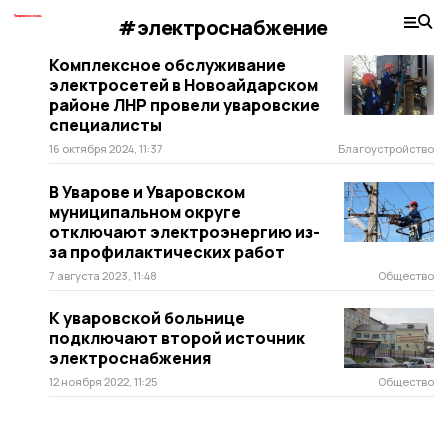
#электроснабжение
Комплексное обслуживание
электросетей в Новоайдарском
районе ЛНР провели уваровские
специалисты
16 октября 2024, 11:37
Благоустройство
В Уварове и Уваровском
муниципальном округе
отключают электроэнергию из-
за профилактических работ
7 августа 2023, 11:48
Общество
К уваровской больнице
подключают второй источник
электроснабжения
12 ноября 2022, 11:25
Общество