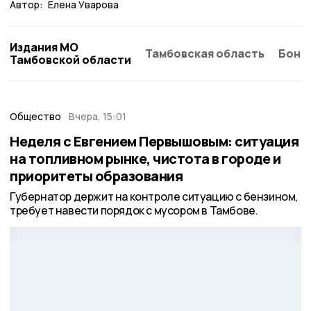
Автор:
Елена Уварова
Издания МО
Тамбовская область
Бонд
Тамбовской области
Общество
Вчера, 15:01
Неделя с Евгением Первышовым: ситуация
на топливном рынке, чистота в городе и
приоритеты образования
Губернатор держит на контроле ситуацию с бензином,
требует навести порядок с мусором в Тамбове.