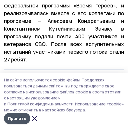
федеральной программы «Время героев», и
реализовывалась вместе с его коллегами по
программе — Алексеем Кондратьевым и
Константином Кутейниковым. Заявку в
программу подали почти 400 участников и
ветеранов СВО. После всех вступительных
испытаний участниками первого потока стали
27 ребят.
— У них уже есть важные управленческие
На сайте используются cookie-файлы.
Продолжая
пользоваться данным сайтом, вы подтверждаете свое
качества: умение принимать решения в самых
согласие на использование файлов cookie в соответствии
сложных ситуациях, брать на себя
с настоящим уведомлением
ответственность и работать в команде. А
и
Политикой конфиденциальности.
Использование «cookie»
можно отменить в настройках браузера.
обучение в рамках «Героев Тамбовщины» дало
новые знания, навыки и умения, — отметил
Принять
Евгений Первышов.