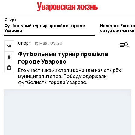
Спорт
Футбольный турнир прошёл в городе
Неделя с Евген
Уварово
ситуация на то
городе и приор
Спорт
15 мая , 09:20
Футбольный турнир прошёл в
городе Уварово
Его участниками стали команды из четырёх
муниципалитетов. Победу одержали
футболисты города Уварово.