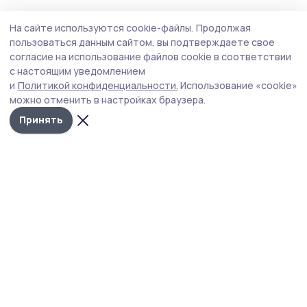
Спорт
14 июля , 11:32
На сайте используются cookie-файлы.
Продолжая
На День рыбака приглашает Уваровский
пользоваться данным сайтом, вы подтверждаете свое
округ
согласие на использование файлов cookie в соответствии
с настоящим уведомлением
Соревнования по рыбной ловле пройдут 25 июля на
и
Политикой конфиденциальности.
Использование «cookie»
пруду в Верхнем Шибряе.
можно отменить в настройках браузера.
Принять