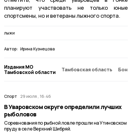
планируют участвовать не только юные
спортсмены, но и ветераны лыжного спорта.
лыжи
Автор:
Ирина Кузнецова
Издания МО
Тамбовская область
Бонд
Тамбовской области
Спорт
29 июля , 16:46
В Уваровском округе определили лучших
рыболовов
Соревнования по рыбной ловле прошли на Утиновском
пруду в селе Верхний Шибряй.