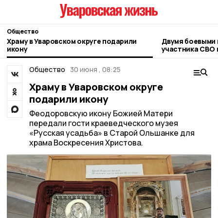
Общество
Храму в Уваровском округе подарили
Двумя боевыми 
икону
участника СВО 
Общество
30 июня , 08:25
Храму в Уваровском округе
подарили икону
Феодоровскую икону Божией Матери
передали гости краеведческого музея
«Русская усадьба» в Старой Ольшанке для
храма Воскресения Христова.