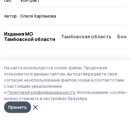
сво
контракт
Автор:
Олеся Харламова
Издания МО
Тамбовская область
Бонд
Тамбовской области
Общество
4 августа , 13:41
На сайте используются cookie-файлы.
Продолжая
«Защита для ребенка» — новая подписка
пользоваться данным сайтом, вы подтверждаете свое
«Ростелекома» позаботится о
согласие на использование файлов cookie в соответствии
с настоящим уведомлением
кибербезопасности подрастающего
и
Политикой конфиденциальности.
Использование «cookie»
поколения
можно отменить в настройках браузера.
Принять