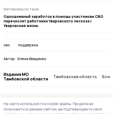
Материалы по теме
Однодневный заработок в помощь участникам СВО
перечислят работники Уваровского лесхоза |
Уваровская жизнь
сво
поддержка
Автор:
Елена Иващенко
Издания МО
Тамбовская область
Бонд
Тамбовской области
Общество
Сегодня, 08:44
На сайте используются cookie-файлы.
Продолжая
За семь месяцев уваровские
пользоваться данным сайтом, вы подтверждаете свое