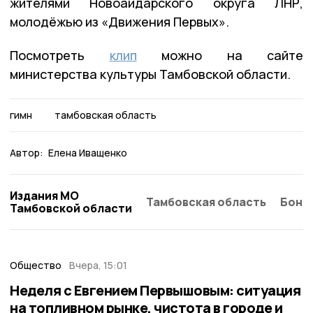
жителями Новоайдарского округа ЛНР,
молодёжью из «Движения Первых».
Посмотреть
клип
можно на сайте
министерства культуры Тамбовской области.
гимн
тамбовская область
Автор:
Елена Иващенко
Издания МО
Тамбовская область
Бонд
Тамбовской области
Общество
Вчера, 15:01
Неделя с Евгением Первышовым: ситуация
на топливном рынке, чистота в городе и