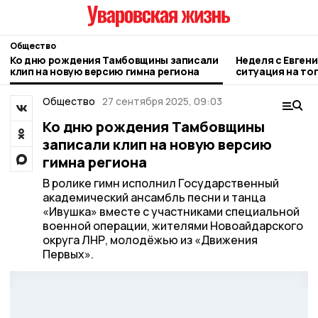
Общество
Ко дню рождения Тамбовщины записали
Неделя с Евген
клип на новую версию гимна региона
ситуация на то
городе и приор
Общество
27 сентября 2025, 09:03
Ко дню рождения Тамбовщины
записали клип на новую версию
гимна региона
В ролике гимн исполнил Государственный
академический ансамбль песни и танца
«Ивушка» вместе с участниками специальной
военной операции, жителями Новоайдарского
округа ЛНР, молодёжью из «Движения
Первых».