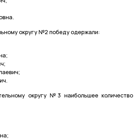
ич;
овна.
льному округу №2 победу одержали:
на;
ч;
лаевич;
ич.
тельному округу №3 наибольшее количество
;
на;