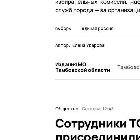
избирательных комиссий, на
служб города — за организаци
выборы
единая россия
Автор:
Елена Уварова
Издания МО
Тамбовс
Тамбовской области
Общество
Сегодня, 12:48
Сотрудники Т
присоединили