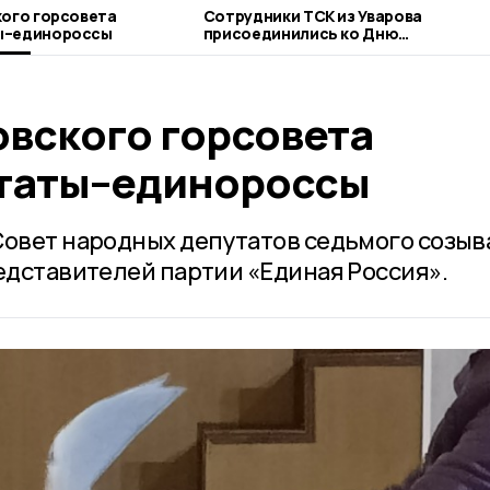
кого горсовета
Сотрудники ТСК из Уварова
ы–единороссы
присоединились ко Дню
благотворительного труда
овского горсовета
таты–единороссы
Совет народных депутатов седьмого созыв
редставителей партии «Единая Россия».