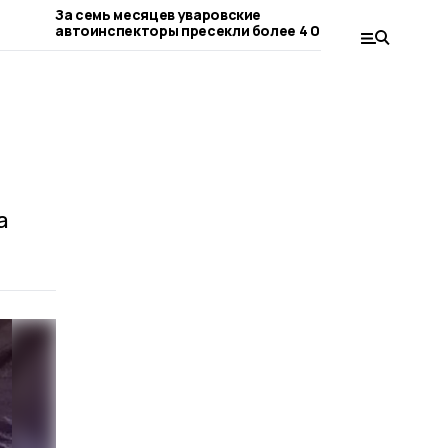
За семь месяцев уваровские
Двумя бое
автоинспекторы пресекли более 4 000
участника
нарушений
а