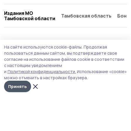
Издания МО
Тамбовская область
Бонд
Тамбовской области
Общество
Вчера, 12:48
На сайте используются cookie-файлы.
Продолжая
Сотрудники ТСК из Уварова
пользоваться данным сайтом, вы подтверждаете свое
присоединились ко Дню
согласие на использование файлов cookie в соответствии
с настоящим уведомлением
благотворительного труда
и
Политикой конфиденциальности.
Использование «cookie»
Коллектив уваровского филиала АО «Тамбовская
можно отменить в настройках браузера.
сетевая компания» перечислит однодневный
Принять
заработок в поддержку бойцов СВО.