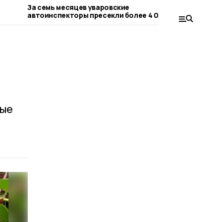
За семь месяцев уваровские
Двумя бое
автоинспекторы пресекли более 4 000
участника
нарушений
ные