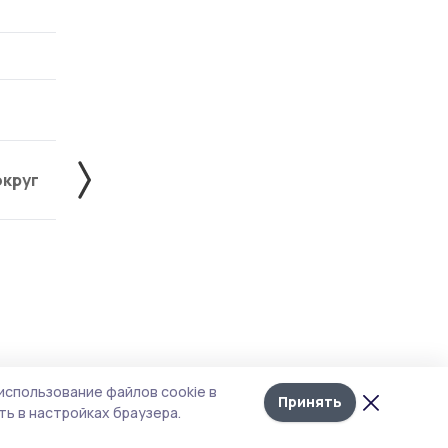
округ
Жердевский округ
Знаменский округ
Лента
10
использование файлов cookie в
новостей
Принять
ь в настройках браузера.