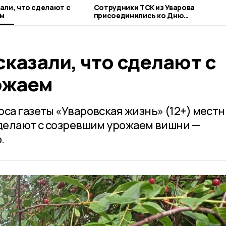
али, что сделают с
Сотрудники ТСК из Уварова
м
присоединились ко Дню
благотворительного труда
казали, что сделают с
ожаем
са газеты «Уваровская жизнь» (12+) мест
сделают с созревшим урожаем вишни —
.