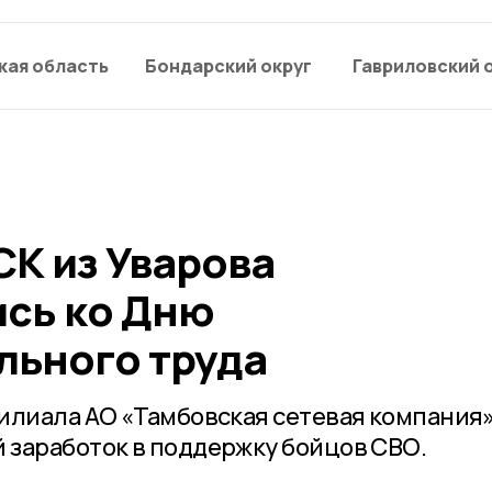
кая область
Бондарский округ
Гавриловский 
СК из Уварова
сь ко Дню
льного труда
илиала АО «Тамбовская сетевая компания
заработок в поддержку бойцов СВО.