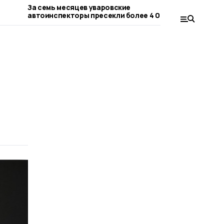
За семь месяцев уваровские
Двумя бое
автоинспекторы пресекли более 4 000
участника
нарушений