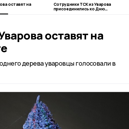
ова оставят на
Сотрудники ТСК из Уварова
присоединились ко Дню
благотворительного труда
Уварова оставят на
те
годнего дерева уваровцы голосовали в