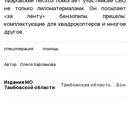
Уваровский лесхоз помогает участникам СВО
не только пиломатериалами. Он посылает
«за ленту» бензопилы, прицелы,
комплектующие для квадрокоптеров и многое
другое.
спецоперация
помощь
Автор:
Олеся Харламова
Издания МО
Тамбовская область
Бонд
Тамбовской области