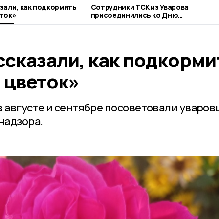
зали, как подкормить
Сотрудники ТСК из Уварова
ток»
присоединились ко Дню
благотворительного труда
ссказали, как подкорми
 цветок»
в августе и сентябре посоветовали уваров
надзора.