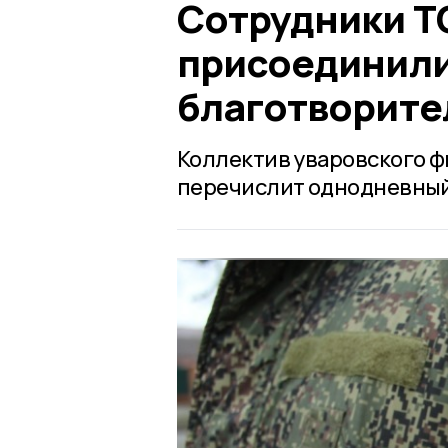
Сотрудники Т
присоединили
благотворите
Коллектив уваровского ф
перечислит однодневный 