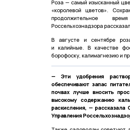
Роза — самый изысканный цве
«королевой цветов». Сохр
продолжительное врем
Россельхознадзора рассказали
В августе и сентябре роз
и калийные. В качестве фо
борофоску, калимагнезию и п
— Эти удобрения раство
обеспечивают запас питате
почвах лучше вносить прос
высокому содержанию каль
раскисления, — рассказала 
Управления Россельхознадзор
Также садоводам советуют д