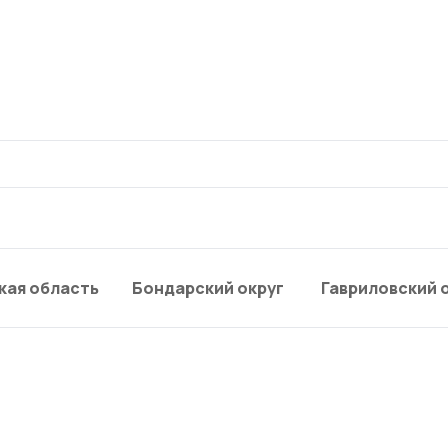
кая область
Бондарский округ
Гавриловский 