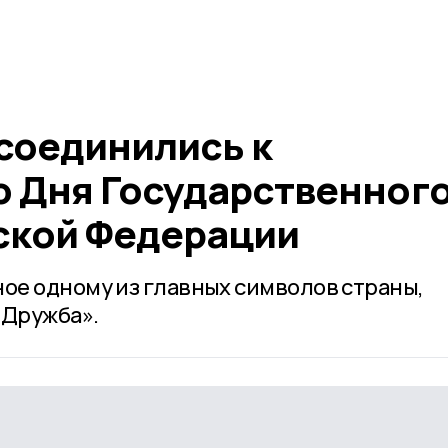
соединились к
 Дня Государственног
ской Федерации
е одному из главных символов страны,
«Дружба».