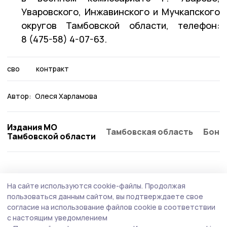
Уваровского, Инжавинского и Мучкапского
округов Тамбовской области, телефон:
8 (475-58) 4-07-63.
сво
контракт
Автор:
Олеся Харламова
Издания МО
Тамбовская область
Бонд
Тамбовской области
Общество
4 августа , 13:41
На сайте используются cookie-файлы.
Продолжая
«Защита для ребенка» — новая подписка
пользоваться данным сайтом, вы подтверждаете свое
«Ростелекома» позаботится о
согласие на использование файлов cookie в соответствии
с настоящим уведомлением
кибербезопасности подрастающего