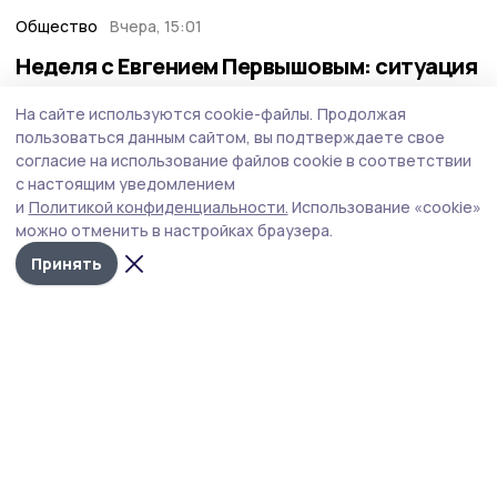
Общество
Вчера, 15:01
Неделя с Евгением Первышовым: ситуация
на топливном рынке, чистота в городе и
На сайте используются cookie-файлы.
Продолжая
приоритеты образования
пользоваться данным сайтом, вы подтверждаете свое
Губернатор держит на контроле ситуацию с бензином,
согласие на использование файлов cookie в соответствии
требует навести порядок с мусором в Тамбове.
с настоящим уведомлением
и
Политикой конфиденциальности.
Использование «cookie»
можно отменить в настройках браузера.
Принять