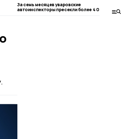
За семь месяцев уваровские
Двумя бое
автоинспекторы пресекли более 4 000
участника
нарушений
о
.