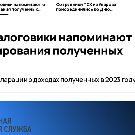
овики напоминают о
Сотрудники ТСК из Уварова
вания полученных
присоединились ко Дню
благотворительного труда
алоговики напоминают 
ирования полученных
ларации о доходах полученных в 2023 году