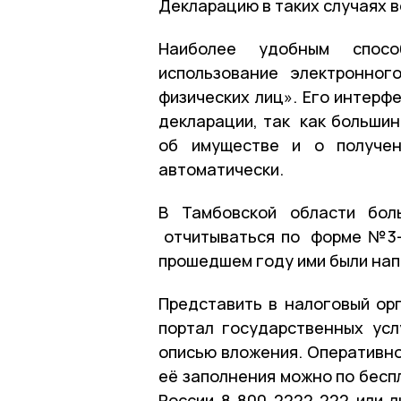
Декларацию в таких случаях в
Наиболее удобным спосо
использование электронног
физических лиц». Его интерф
декларации, так как больши
об имуществе и о получен
автоматически.
В Тамбовской области бол
отчитываться по форме №3-
прошедшем году ими были нап
Представить в налоговый ор
портал государственных ус
описью вложения. Оперативн
её заполнения можно по бесп
России 8 800 2222 222 или л