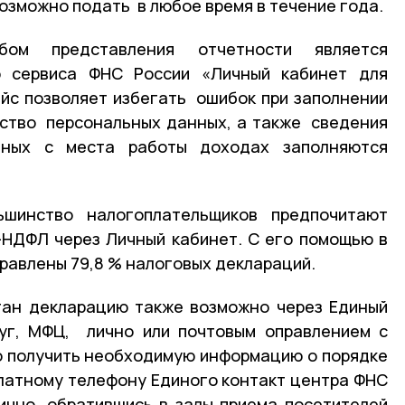
озможно подать в любое время в течение года.
бом представления отчетности является
о сервиса ФНС России «Личный кабинет для
ейс позволяет избегать ошибок при заполнении
нство персональных данных, а также сведения
ных с места работы доходах заполняются
ьшинство налогоплательщиков предпочитают
НДФЛ через Личный кабинет. С его помощью в
равлены 79,8 % налоговых деклараций.
ган декларацию также возможно через Единый
луг, МФЦ, лично или почтовым оправлением с
о получить необходимую информацию о порядке
латному телефону Единого контакт центра ФНС
ично, обратившись в залы приема посетителей