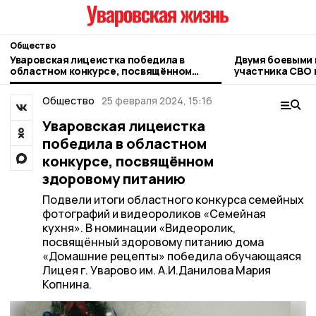
Общество
Уваровская лицеистка победила в
Двумя боевыми 
областном конкурсе, посвящённом
участника СВО 
здоровому питанию
Общество
25 февраля 2024, 15:16
Уваровская лицеистка
победила в областном
конкурсе, посвящённом
здоровому питанию
Подвели итоги областного конкурса семейных
фотографий и видеороликов «Семейная
кухня». В номинации «Видеоролик,
посвящённый здоровому питанию дома
«Домашние рецепты» победила обучающаяся
Лицея г. Уварово им. А.И.Данилова Мария
Копнина.