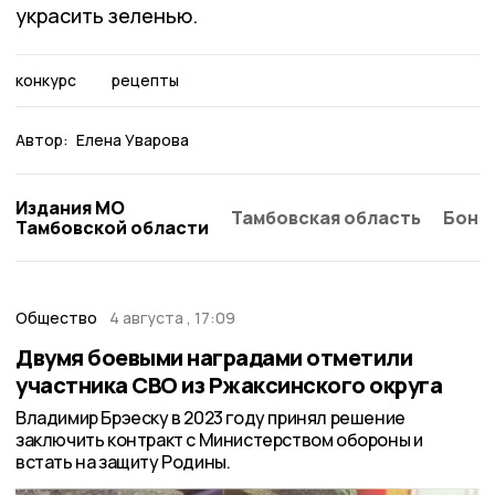
украсить зеленью.
конкурс
рецепты
Автор:
Елена Уварова
Издания МО
Тамбовская область
Бонд
Тамбовской области
Общество
4 августа , 17:09
Двумя боевыми наградами отметили
участника СВО из Ржаксинского округа
Владимир Брэеску в 2023 году принял решение
заключить контракт с Министерством обороны и
встать на защиту Родины.