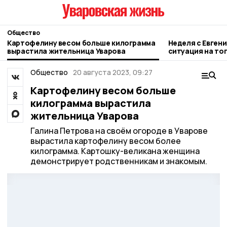
Общество
Картофелину весом больше килограмма
Неделя с Евген
вырастила жительница Уварова
ситуация на то
городе и приор
Общество
20 августа 2023, 09:27
Картофелину весом больше
килограмма вырастила
жительница Уварова
Галина Петрова на своём огороде в Уварове
вырастила картофелину весом более
килограмма. Картошку-великана женщина
демонстрирует родственникам и знакомым.