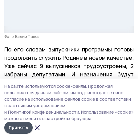
Фото: Вадим Панов
По его словам выпускники программы готовы
продолжить служить Родине в новом качестве.
Уже сейчас 9 выпускников трудоустроены, 2
избраны депутатами. И назначения будут
продолжены.
На сайте используются cookie-файлы.
Продолжая
пользоваться данным сайтом, вы подтверждаете свое
согласие на использование файлов cookie в соответствии
— Хочу поблагодарить всех создателей нашей
с настоящим уведомлением
и
Политикой конфиденциальности.
Использование «cookie»
программы, экспертов и наставников, членов
можно отменить в настройках браузера.
Общественного совета. Благодаря им ребята
Принять
не только получили всю необходимую
информацию, но и приобрели ценный