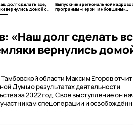
Наш долг сделать всё,
Выпускники региональной кадрово
ки вернулись домой с
программы «Герои Тамбовщины»
получили дипломы
: «Наш долг сделать вс
емляки вернулись домой
а Тамбовской области Максим Егоров отчи
ной Думы о результатах деятельности
тва за 2022 год. Своё выступление он на
и участникам спецоперации и освобождён