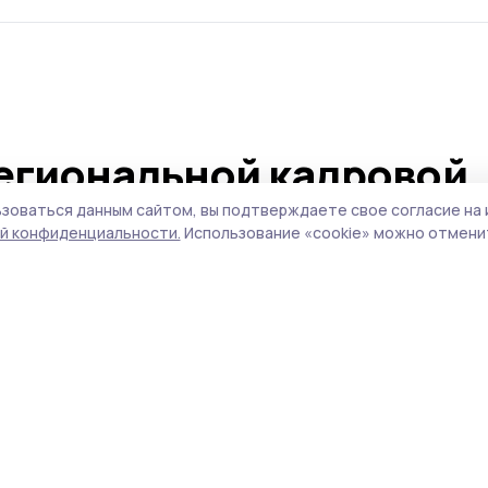
егиональной кадровой
Герои Тамбовщины»
зоваться данным сайтом, вы подтверждаете свое согласие на 
й конфиденциальности.
Использование «cookie» можно отменит
пломы
льной переподготовке участникам и вете
ской области Евгений Первышов.