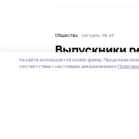
Общество
Сегодня, 08:45
Выпускники р
программы «
На сайте используются cookie-файлы.
Продолжая поль
соответствии с настоящим уведомлением и
Политико
получили ди
Документ о профессиона
СВО вручил глава Тамбов