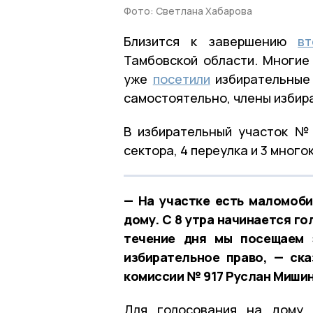
Фото: Светлана Хабарова
Близится к завершению
в
Тамбовской области. Многие
уже
посетили
избирательные 
самостоятельно, члены избир
В избирательный участок №
сектора, 4 переулка и 3 мног
— На участке есть маломоби
дому. С 8 утра начинается го
течение дня мы посещаем 
избирательное право, — ск
комиссии № 917 Руслан Миши
Для голосования на дому 