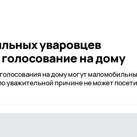
льных уваровцев
 голосование на дому
 голосования на дому могут маломобильн
о по уважительной причине не может посет