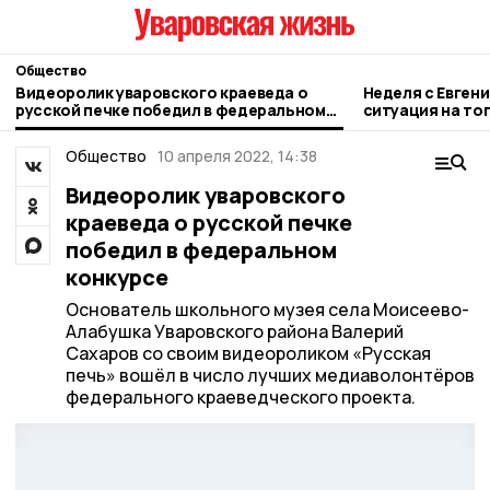
Общество
Видеоролик уваровского краеведа о
Неделя с Евген
русской печке победил в федеральном
ситуация на то
конкурсе
городе и приор
Общество
10 апреля 2022, 14:38
Видеоролик уваровского
краеведа о русской печке
победил в федеральном
конкурсе
Основатель школьного музея села Моисеево-
Алабушка Уваровского района Валерий
Сахаров со своим видеороликом «Русская
печь» вошёл в число лучших медиаволонтёров
федерального краеведческого проекта.